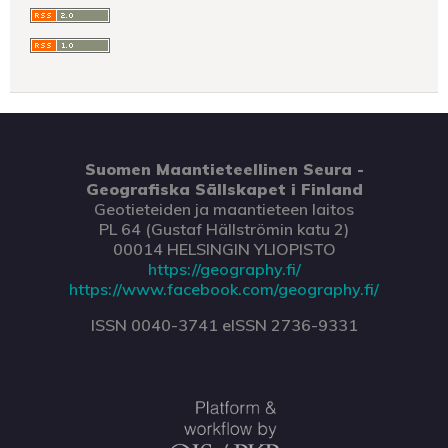
Suomen Maantieteellinen Seura -
Geografiska Sällskapet i Finland
Geotieteiden ja maantieteen laitos
PL 64 (Gustaf Hällströmin katu 2)
00014 HELSINGIN YLIOPISTO
https://geography.fi/
https://www.facebook.com/geography.fi/
ISSN 0040-3741 eISSN 2736-9331