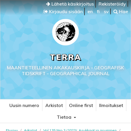
Lähetä käsikirjoitus
Rekisteröidy
Kirjaudu sisään
en
fi
sv
Hae
TERRA
MAANTIETEELLINEN AIKAKAUSKIRJA - GEOGRAFISK
TIDSKRIFT - GEOGRAPHICAL JOURNAL
Uusin numero
Arkistot
Online first
Ilmoitukset
Tietoa
Etusivu
/
Arkistot
/
Vol 135 Nro 3 (2023): Asukkaat ja asuminen
/