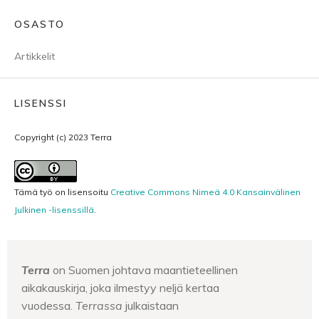
OSASTO
Artikkelit
LISENSSI
Copyright (c) 2023 Terra
Tämä työ on lisensoitu
Creative Commons Nimeä 4.0 Kansainvälinen
Julkinen -lisenssillä
.
Terra
on Suomen johtava maantieteellinen
aikakauskirja, joka ilmestyy neljä kertaa
vuodessa.
Terrassa
julkaistaan