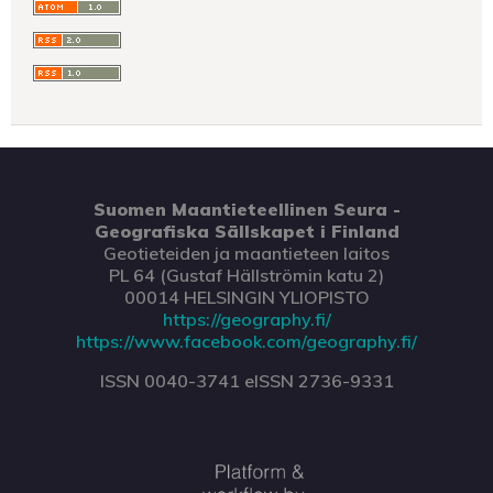
Suomen Maantieteellinen Seura -
Geografiska Sällskapet i Finland
Geotieteiden ja maantieteen laitos
PL 64 (Gustaf Hällströmin katu 2)
00014 HELSINGIN YLIOPISTO
https://geography.fi/
https://www.facebook.com/geography.fi/
ISSN 0040-3741 eISSN 2736-9331