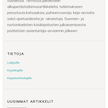
vuodessa.
Terrassa
julkaistaan
alkuperäistutkimusartikkeleita, tutkimukseen
perustuvia katsauksia, puheenvuoroja, kirja-arvioita
sekä opetusideoita ja -aineistoja. Suomen- ja
ruotsinkielisten käsikirjoitusten julkaisemisesta
päätetään asiantuntija-arvioinnin jälkeen.
TIETOJA
Lukijoille
Kirjoittajille
Kirjastonhoitajille
UUSIMMAT ARTIKKELIT