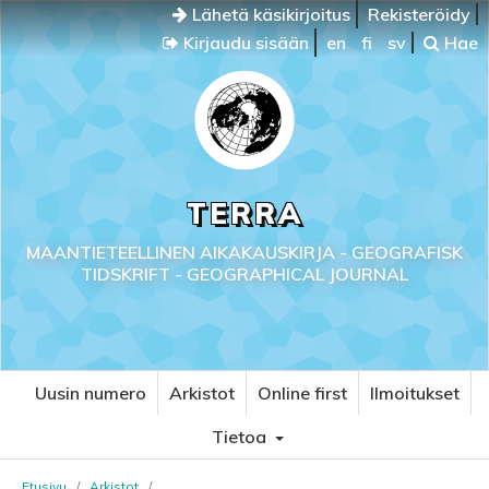
Lähetä käsikirjoitus
Rekisteröidy
Kirjaudu sisään
en
fi
sv
Hae
TERRA
MAANTIETEELLINEN AIKAKAUSKIRJA - GEOGRAFISK
TIDSKRIFT - GEOGRAPHICAL JOURNAL
Uusin numero
Arkistot
Online first
Ilmoitukset
Tietoa
Etusivu
/
Arkistot
/