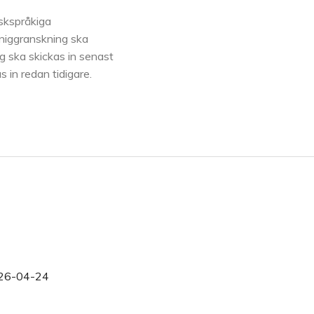
nskspråkiga
niggranskning ska
g ska skickas in senast
 in redan tidigare.
26-04-24