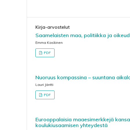
Kirja-arvostelut
Saamelaisten maa, politiikka ja oikeud
Emma Kaskinen
PDF
Nuoruus kompassina – suuntana aika
Lauri Jäntti
PDF
Eurooppalaisia maaesimerkkejä kansai
koulukiusaamisen yhteydestä