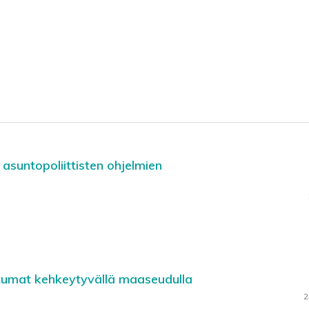
asuntopoliittisten ohjelmien
tumat kehkeytyvällä maaseudulla
2