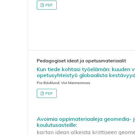
PDF
Pedagogiset ideat ja opetusmateriaalit
Kun tiede kohtasi työelämän: kuuden
opetusyhteistyö globaalista kestävyy
Pia Bäcklund, Vivi Niemenmaa
PDF
Avoimia oppimateriaaleja geomedia- j
koulutusasteille:
kartan idean alkeista kriittiseen geom