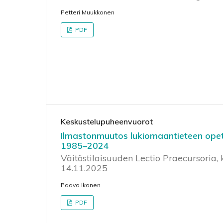
Petteri Muukkonen
PDF
Keskustelupuheenvuorot
Ilmastonmuutos lukiomaantieteen opetu
1985–2024
Väitöstilaisuuden Lectio Praecursoria, 
14.11.2025
Paavo Ikonen
PDF