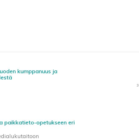
 vuoden kumppanuus ja
destä
3
a paikkatieto-opetukseen eri
edialukutaitoon