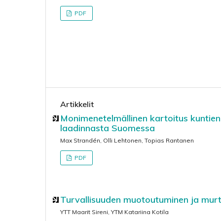
PDF
Artikkelit
Monimenetelmällinen kartoitus kuntien 
laadinnasta Suomessa
Max Strandén, Olli Lehtonen, Topias Rantanen
PDF
Turvallisuuden muotoutuminen ja mur
YTT Maarit Sireni, YTM Katariina Kotila