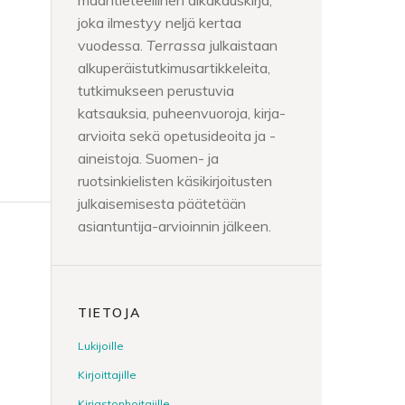
maantieteellinen aikakauskirja,
joka ilmestyy neljä kertaa
vuodessa.
Terrassa
julkaistaan
alkuperäistutkimusartikkeleita,
tutkimukseen perustuvia
katsauksia, puheenvuoroja, kirja-
arvioita sekä opetusideoita ja -
aineistoja. Suomen- ja
ruotsinkielisten käsikirjoitusten
julkaisemisesta päätetään
asiantuntija-arvioinnin jälkeen.
TIETOJA
Lukijoille
Kirjoittajille
Kirjastonhoitajille