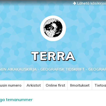
Lähetä käsikirjo
TERRA
NEN AIKAKAUSKIRJA - GEOGRAFISK TIDSKRIFT - GEOGRA
usin numero
Arkistot
Online first
Ilmoitukset
Tieto
åkiga temanummer