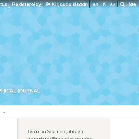
itus
Rekisteröidy
Kirjaudu sisään
en
fi
sv
Hae
PHICAL JOURNAL
a
Terra
on Suomen johtava