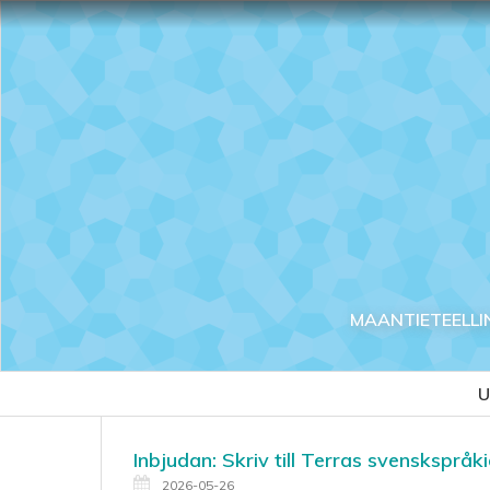
MAANTIETEELLI
U
Inbjudan: Skriv till Terras svenskspr
2026-05-26