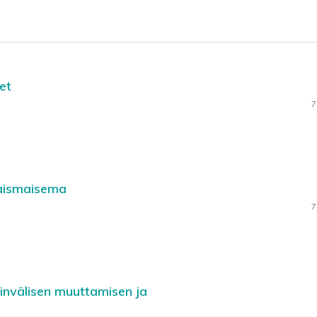
et
7
laismaisema
7
nvälisen muuttamisen ja