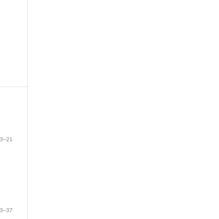
3–21
3–37