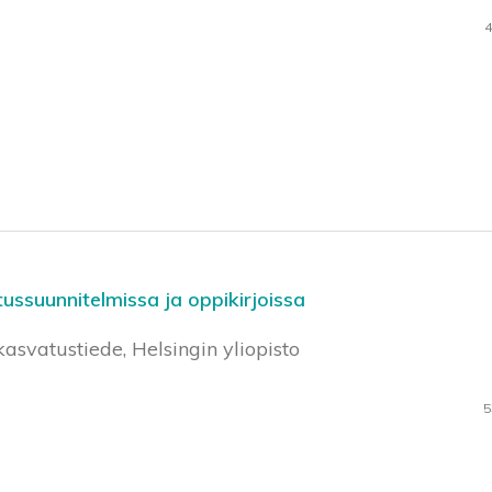
4
ssuunnitelmissa ja oppikirjoissa
kasvatustiede, Helsingin yliopisto
5