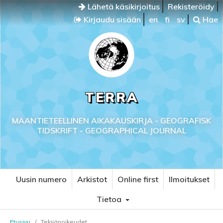
Lähetä käsikirjoitus
Rekisteröidy
Kirjaudu sisään
en
fi
sv
Hae
TERRA
MAANTIETEELLINEN AIKAKAUSKIRJA - GEOGRAFISK
TIDSKRIFT - GEOGRAPHICAL JOURNAL
Uusin numero
Arkistot
Online first
Ilmoitukset
Tietoa
Etusivu
/
Tekijänoikeudet