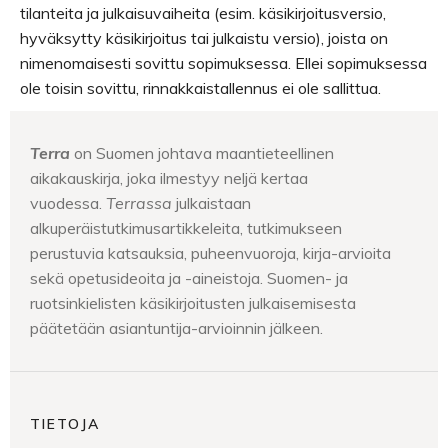
tilanteita ja julkaisuvaiheita (esim. käsikirjoitusversio,
hyväksytty käsikirjoitus tai julkaistu versio), joista on
nimenomaisesti sovittu sopimuksessa. Ellei sopimuksessa
ole toisin sovittu, rinnakkaistallennus ei ole sallittua.
Terra
on Suomen johtava maantieteellinen
aikakauskirja, joka ilmestyy neljä kertaa
vuodessa.
Terrassa
julkaistaan
alkuperäistutkimusartikkeleita, tutkimukseen
perustuvia katsauksia, puheenvuoroja, kirja-arvioita
sekä opetusideoita ja -aineistoja. Suomen- ja
ruotsinkielisten käsikirjoitusten julkaisemisesta
päätetään asiantuntija-arvioinnin jälkeen.
TIETOJA