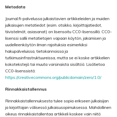
Metadata
Journal.fi-palvelussa julkaistavien artikkeleiden ja muiden
julkaisujen metatiedot (esim. otsikko, kirjoittajatiedot,
tiivistelmät, asiasanat) on lisensoitu CC0-lisenssillä. CC0-
lisenssi sallii metatietojen vapaan käytön, jakamisen ja
uudelleenkäytön ilman rajoituksia esimerkiksi
hakupalveluissa, tietokannoissa ja
tutkimusinfrastruktuureissa, mutta se ei koske artikkelien
kokotekstejä tai muuta varsinaista sisältöä. Lisätietoa
CC0-lisenssistä:
https://creativecommons.org/publicdomain/zero/1.0/
Rinnakkaistallennus
Rinnakkaistallennuksesta tulee sopia erikseen julkaisijan
ja kirjoittajan välisessä julkaisusopimuksessa. Mahdollinen
oikeus rinnakkaistallentaa artikkeli koskee vain niitä