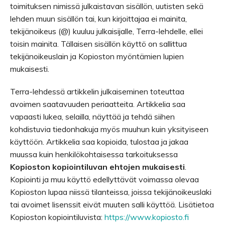
toimituksen nimissä julkaistavan sisällön, uutisten sekä
lehden muun sisällön tai, kun kirjoittajaa ei mainita,
tekijänoikeus (@) kuuluu julkaisijalle, Terra-lehdelle, ellei
toisin mainita. Tällaisen sisällön käyttö on sallittua
tekijänoikeuslain ja Kopioston myöntämien lupien
mukaisesti.
Terra-lehdessä artikkelin julkaiseminen toteuttaa
avoimen saatavuuden periaatteita. Artikkelia saa
vapaasti lukea, selailla, näyttää ja tehdä siihen
kohdistuvia tiedonhakuja myös muuhun kuin yksityiseen
käyttöön. Artikkelia saa kopioida, tulostaa ja jakaa
muussa kuin henkilökohtaisessa tarkoituksessa
Kopioston kopiointiluvan ehtojen mukaisesti
.
Kopiointi ja muu käyttö edellyttävät voimassa olevaa
Kopioston lupaa niissä tilanteissa, joissa tekijänoikeuslaki
tai avoimet lisenssit eivät muuten salli käyttöä. Lisätietoa
Kopioston kopiointiluvista:
https://www.kopiosto.fi