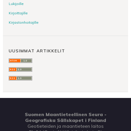
Lukijoille
Kirjoittajille
Kirjastonhoitajille
UUSIMMAT ARTIKKELIT
Suomen Maantieteellinen Seura -
Geografiska Sällskapet i Finland
Geotieteiden ja maantieteen laitos