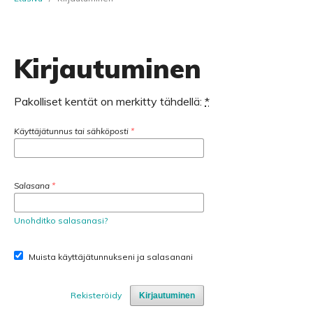
Kirjautuminen
Pakolliset kentät on merkitty tähdellä:
*
Käyttäjätunnus tai sähköposti
*
Salasana
*
Unohditko salasanasi?
Muista käyttäjätunnukseni ja salasanani
Rekisteröidy
Kirjautuminen