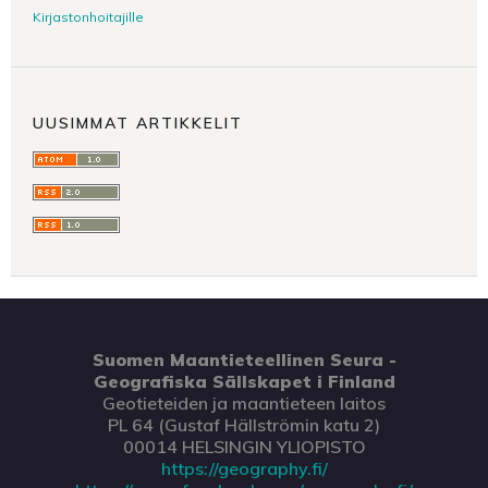
Kirjastonhoitajille
UUSIMMAT ARTIKKELIT
Suomen Maantieteellinen Seura -
Geografiska Sällskapet i Finland
Geotieteiden ja maantieteen laitos
PL 64 (Gustaf Hällströmin katu 2)
00014 HELSINGIN YLIOPISTO
https://geography.fi/