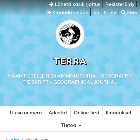
Lähetä käsikirjoitus
Rekisteröidy
Kirjaudu sisään
en
fi
sv
Hae
TERRA
MAANTIETEELLINEN AIKAKAUSKIRJA - GEOGRAFISK
TIDSKRIFT - GEOGRAPHICAL JOURNAL
Uusin numero
Arkistot
Online first
Ilmoitukset
Tietoa
Etusivu
/
Kirjautuminen