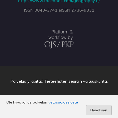
https://www.facebook.com/geography.fi/
ISSN 0040-3741 eISSN 2736-9331
Palvelua ylläpitää
Tieteellisten seurain valtuuskunta
.
Ole hyvä ja lue palvelun
tietosuojaseloste
Hyväksyn