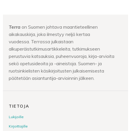
Terra
on Suomen johtava maantieteellinen
aikakauskirja, joka ilmestyy neljä kertaa
vuodessa.
Terrassa
julkaistaan
alkuperäistutkimusartikkeleita, tutkimukseen
perustuvia katsauksia, puheenvuoroja, kirja-arvioita
sekä opetusideoita ja -aineistoja. Suomen- ja
ruotsinkielisten käsikirjoitusten julkaisemisesta
päätetään asiantuntija-arvioinnin jälkeen.
TIETOJA
Lukijoille
Kirjoittajille