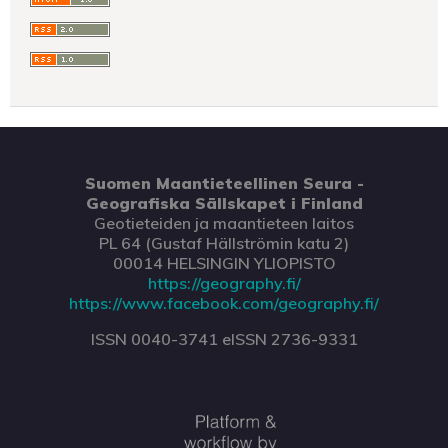
Suomen Maantieteellinen Seura -
Geografiska Sällskapet i Finland
Geotieteiden ja maantieteen laitos
PL 64 (Gustaf Hällströmin katu 2)
00014 HELSINGIN YLIOPISTO
https://geography.fi/
https://www.facebook.com/geography.fi/
ISSN 0040-3741 eISSN 2736-9331