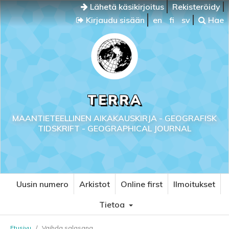
Lähetä käsikirjoitus
Rekisteröidy
Kirjaudu sisään
en
fi
sv
Hae
TERRA
MAANTIETEELLINEN AIKAKAUSKIRJA - GEOGRAFISK
TIDSKRIFT - GEOGRAPHICAL JOURNAL
Uusin numero
Arkistot
Online first
Ilmoitukset
Tietoa
Etusivu
/
Vaihda salasana