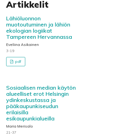
Artikkelit
Lähiöluonnon
muotoutuminen ja lähiön
ekologian logiikat
Tampereen Hervannassa
Eveliina Asikainen
3-19
pdf
Sosiaalisen median käytön
alueelliset erot Helsingin
ydinkeskustassa ja
pääkaupunkiseudun
erilaisilla
esikaupunkialueilla
Maria Merisalo
21-37