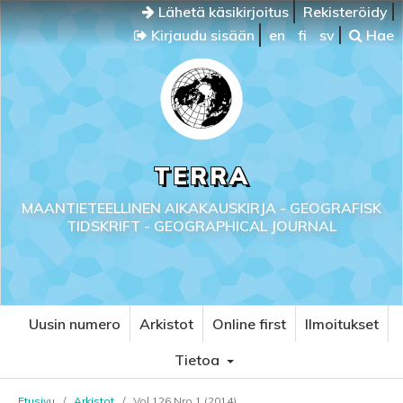
Lähetä käsikirjoitus
Rekisteröidy
Kirjaudu sisään
en
fi
sv
Hae
TERRA
MAANTIETEELLINEN AIKAKAUSKIRJA - GEOGRAFISK
TIDSKRIFT - GEOGRAPHICAL JOURNAL
Uusin numero
Arkistot
Online first
Ilmoitukset
Tietoa
Etusivu
/
Arkistot
/
Vol 126 Nro 1 (2014)