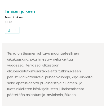
Ihmisen jälkeen
Tommi Inkinen
60-61
pdf
Terra
on Suomen johtava maantieteellinen
aikakauskirja, joka ilmestyy neljä kertaa
vuodessa.
Terrassa
julkaistaan
alkuperäistutkimusartikkeleita, tutkimukseen
perustuvia katsauksia, puheenvuoroja, kirja-arvioita
sekä opetusideoita ja -aineistoja. Suomen- ja
ruotsinkielisten käsikirjoitusten julkaisemisesta
päätetään asiantuntija-arvioinnin jälkeen.