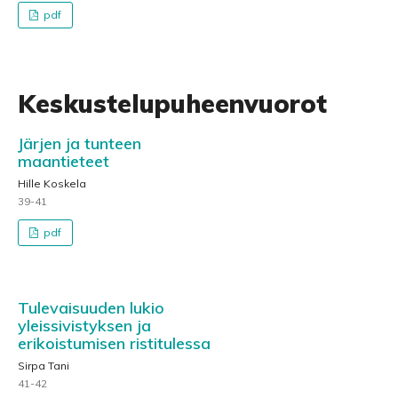
pdf
Keskustelupuheenvuorot
Järjen ja tunteen
maantieteet
Hille Koskela
39-41
pdf
Tulevaisuuden lukio
yleissivistyksen ja
erikoistumisen ristitulessa
Sirpa Tani
41-42