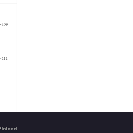
-209
-211
Finland