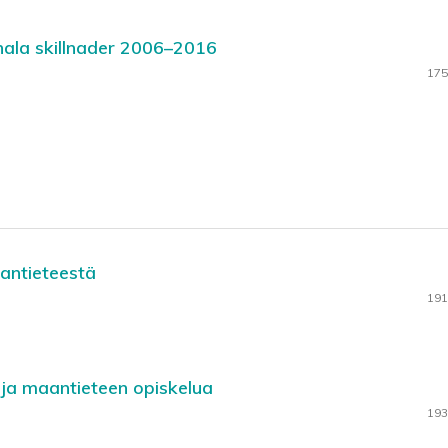
nala skillnader 2006–2016
175
antieteestä
191
 ja maantieteen opiskelua
193