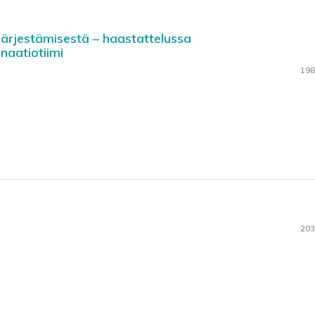
järjestämisestä – haastattelussa
naatiotiimi
198
203