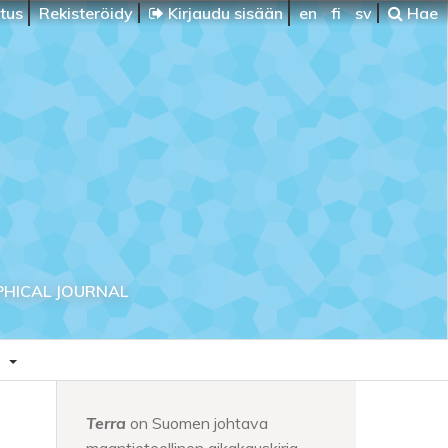
itus
Rekisteröidy
Kirjaudu sisään
en
fi
sv
Hae
PHICAL JOURNAL
a
Terra
on Suomen johtava