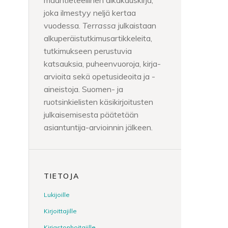
maantieteellinen aikakauskirja,
joka ilmestyy neljä kertaa
vuodessa.
Terrassa
julkaistaan
alkuperäistutkimusartikkeleita,
tutkimukseen perustuvia
katsauksia, puheenvuoroja, kirja-
arvioita sekä opetusideoita ja -
aineistoja. Suomen- ja
ruotsinkielisten käsikirjoitusten
julkaisemisesta päätetään
asiantuntija-arvioinnin jälkeen.
TIETOJA
Lukijoille
Kirjoittajille
Kirjastonhoitajille