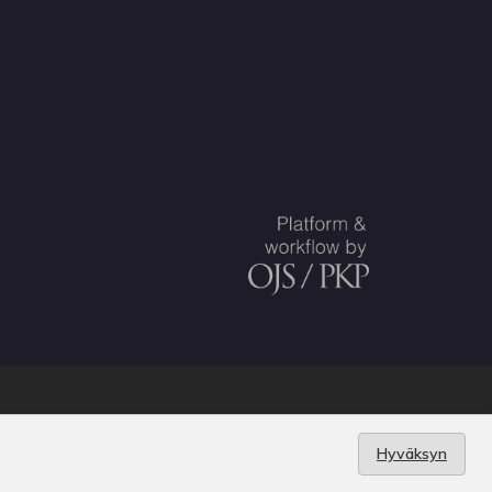
uskunta
.
Hyväksyn