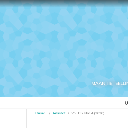
MAANTIETEELLI
U
Etusivu
/
Arkistot
/
Vol 132 Nro 4 (2020)