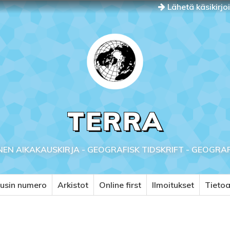
Lähetä käsikirjo
TERRA
NEN AIKAKAUSKIRJA - GEOGRAFISK TIDSKRIFT - GEOGRA
usin numero
Arkistot
Online first
Ilmoitukset
Tieto