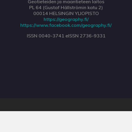
Geotieteiden ja maantieteen laitos
PL 64 (Gustaf Hällströmin katu 2)
00014 HELSINGIN YLIOPISTO
https://geography.fi/
https://www.facebook.com/geography.fi/
ISSN 0040-3741 eISSN 2736-9331
Palvelua ylläpitää
Tieteellisten seurain valtu