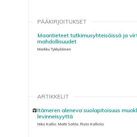
PÄÄKIRJOITUKSET
Maantieteet tutkimusyhteisöissä ja vir
mahdollisuudet
Markku Tykkyläinen
ARTIKKELIT
Itämeren aleneva suolapitoisuus muok
levinneisyyttä
Niko Kallio, Matti Sahla, Risto Kalliola