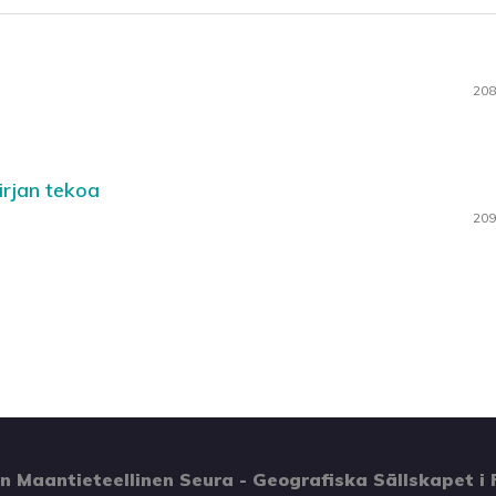
208
irjan tekoa
209
 Maantieteellinen Seura - Geografiska Sällskapet i 