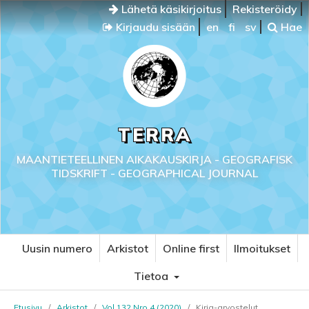
Lähetä käsikirjoitus
Rekisteröidy
Kirjaudu sisään
en
fi
sv
Hae
TERRA
MAANTIETEELLINEN AIKAKAUSKIRJA - GEOGRAFISK
TIDSKRIFT - GEOGRAPHICAL JOURNAL
Uusin numero
Arkistot
Online first
Ilmoitukset
Tietoa
Etusivu
/
Arkistot
/
Vol 132 Nro 4 (2020)
/
Kirja-arvostelut