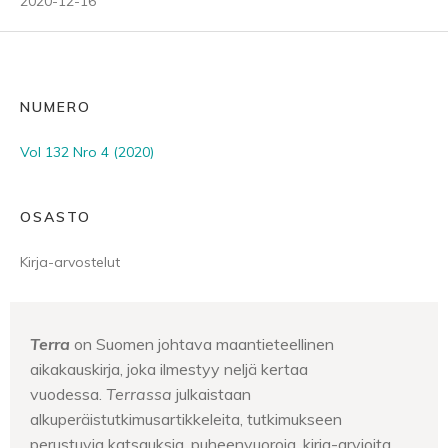
2020-12-16
NUMERO
Vol 132 Nro 4 (2020)
OSASTO
Kirja-arvostelut
Terra
on Suomen johtava maantieteellinen
aikakauskirja, joka ilmestyy neljä kertaa
vuodessa.
Terrassa
julkaistaan
alkuperäistutkimusartikkeleita, tutkimukseen
perustuvia katsauksia, puheenvuoroja, kirja-arvioita