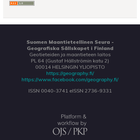
Suomen Maantieteellinen Seura -
Geografiska Sällskapet i Finland
Geotieteiden ja maantieteen laitos
PL 64 (Gustaf Hällströmin katu 2)
00014 HELSINGIN YLIOPISTO
https://geography.fi/
https://www.facebook.com/geography.fi/
ISSN 0040-3741 eISSN 2736-9331