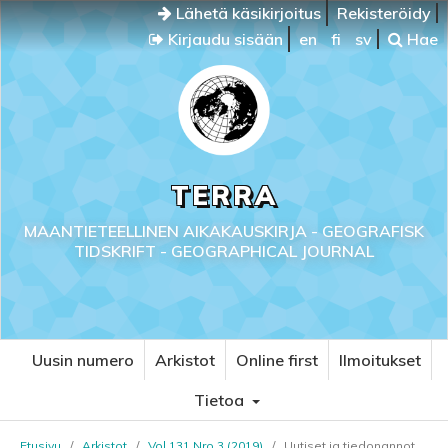
Lähetä käsikirjoitus
Rekisteröidy
Kirjaudu sisään
en
fi
sv
Hae
TERRA
MAANTIETEELLINEN AIKAKAUSKIRJA - GEOGRAFISK
TIDSKRIFT - GEOGRAPHICAL JOURNAL
Uusin numero
Arkistot
Online first
Ilmoitukset
Tietoa
Etusivu
/
Arkistot
/
Vol 131 Nro 3 (2019)
/
Uutiset ja tiedonannot