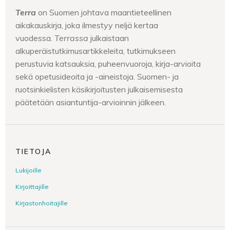
Terra
on Suomen johtava maantieteellinen
aikakauskirja, joka ilmestyy neljä kertaa
vuodessa.
Terrassa
julkaistaan
alkuperäistutkimusartikkeleita, tutkimukseen
perustuvia katsauksia, puheenvuoroja, kirja-arvioita
sekä opetusideoita ja -aineistoja. Suomen- ja
ruotsinkielisten käsikirjoitusten julkaisemisesta
päätetään asiantuntija-arvioinnin jälkeen.
TIETOJA
Lukijoille
Kirjoittajille
Kirjastonhoitajille