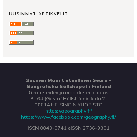
UUSIMMAT ARTIKKELIT
Suomen Maantieteellinen Seura -
Geografiska Sällskapet i Finland
Geotieteiden ja maantieteen laitos
PL 64 (Gustaf Hällströmin katu 2)
00014 HELSINGIN YLIOPISTO
https://geography.fi/
https://www.facebook.com/geography.fi/
ISSN 0040-3741 eISSN 2736-9331