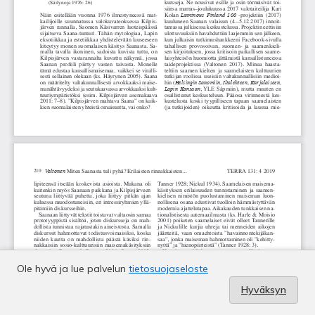
Ole hyvä ja lue palvelun
tietosuojaseloste
Hyväksyn