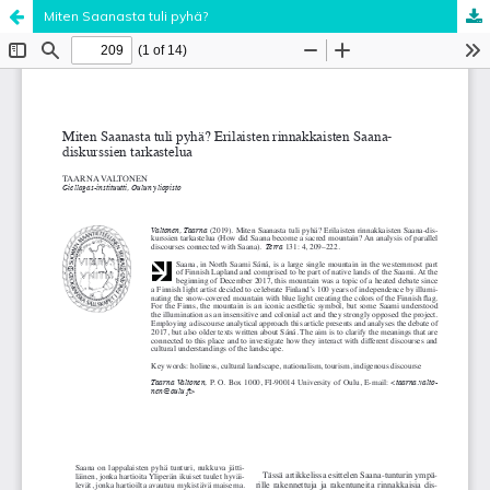
Miten Saanasta tuli pyhä?
Palvelua ylläpitää
Tieteellisten seurain valtuuskunta
.