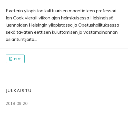
Exeterin yliopiston kulttuurisen maantieteen professori
Ian Cook vieraili viikon ajan helmikuisessa Helsingissä
luennoiden Helsingin yliopistossa ja Opetushallituksessa
sekä tavaten eettisen kuluttamisen ja vastamainonnan
asiantuntijoita...
PDF
JULKAISTU
2018-09-20