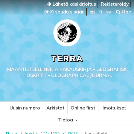
Lähetä käsikirjoitus
Rekisteröidy
Kirjaudu sisään
en
fi
sv
Hae
TERRA
MAANTIETEELLINEN AIKAKAUSKIRJA - GEOGRAFISK
TIDSKRIFT - GEOGRAPHICAL JOURNAL
Uusin numero
Arkistot
Online first
Ilmoitukset
Tietoa
Etusivu
/
Arkistot
/
Vol 130 Nro 1 (2018)
/
Haastattelut