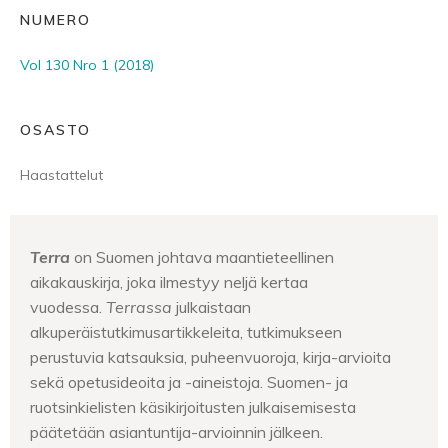
NUMERO
Vol 130 Nro 1 (2018)
OSASTO
Haastattelut
Terra
on Suomen johtava maantieteellinen
aikakauskirja, joka ilmestyy neljä kertaa
vuodessa.
Terrassa
julkaistaan
alkuperäistutkimusartikkeleita, tutkimukseen
perustuvia katsauksia, puheenvuoroja, kirja-arvioita
sekä opetusideoita ja -aineistoja. Suomen- ja
ruotsinkielisten käsikirjoitusten julkaisemisesta
päätetään asiantuntija-arvioinnin jälkeen.