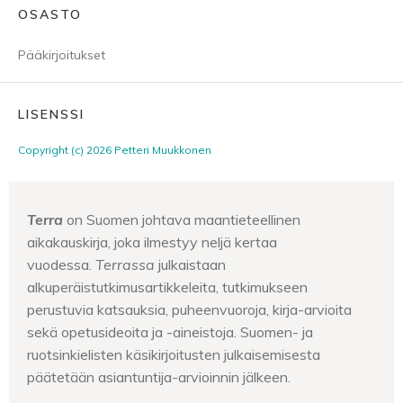
OSASTO
Pääkirjoitukset
LISENSSI
Copyright (c) 2026 Petteri Muukkonen
Terra
on Suomen johtava maantieteellinen
aikakauskirja, joka ilmestyy neljä kertaa
vuodessa.
Terrassa
julkaistaan
alkuperäistutkimusartikkeleita, tutkimukseen
perustuvia katsauksia, puheenvuoroja, kirja-arvioita
sekä opetusideoita ja -aineistoja. Suomen- ja
ruotsinkielisten käsikirjoitusten julkaisemisesta
päätetään asiantuntija-arvioinnin jälkeen.