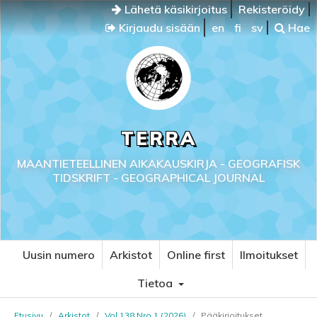
Lähetä käsikirjoitus
Rekisteröidy
Kirjaudu sisään
en
fi
sv
Hae
TERRA
MAANTIETEELLINEN AIKAKAUSKIRJA - GEOGRAFISK
TIDSKRIFT - GEOGRAPHICAL JOURNAL
Uusin numero
Arkistot
Online first
Ilmoitukset
Tietoa
Etusivu
/
Arkistot
/
Vol 138 Nro 1 (2026)
/
Pääkirjoitukset