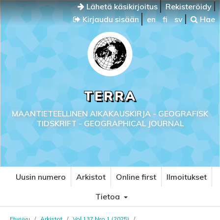
Lähetä käsikirjoitus
Rekisteröidy
Kirjaudu sisään
en
fi
sv
Hae
TERRA
MAANTIETEELLINEN AIKAKAUSKIRJA - GEOGRAFISK
TIDSKRIFT - GEOGRAPHICAL JOURNAL
Uusin numero
Arkistot
Online first
Ilmoitukset
Tietoa
Etusivu
/
Arkistot
/
Vol 137 Nro 1 (2025)
/