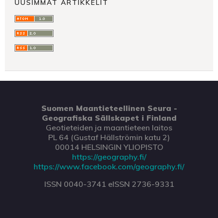
UUSIMMAT ARTIKKELIT
Suomen Maantieteellinen Seura -
Geografiska Sällskapet i Finland
Geotieteiden ja maantieteen laitos
PL 64 (Gustaf Hällströmin katu 2)
00014 HELSINGIN YLIOPISTO
https://geography.fi/
https://www.facebook.com/geography.fi/
ISSN 0040-3741 eISSN 2736-9331