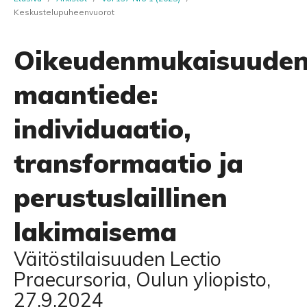
Keskustelupuheenvuorot
Oikeudenmukaisuude
maantiede:
individuaatio,
transformaatio ja
perustuslaillinen
lakimaisema
Väitöstilaisuuden Lectio
Praecursoria, Oulun yliopisto,
27.9.2024