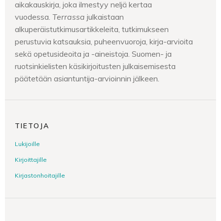
aikakauskirja, joka ilmestyy neljä kertaa
vuodessa.
Terrassa
julkaistaan
alkuperäistutkimusartikkeleita, tutkimukseen
perustuvia katsauksia, puheenvuoroja, kirja-arvioita
sekä opetusideoita ja -aineistoja. Suomen- ja
ruotsinkielisten käsikirjoitusten julkaisemisesta
päätetään asiantuntija-arvioinnin jälkeen.
TIETOJA
Lukijoille
Kirjoittajille
Kirjastonhoitajille