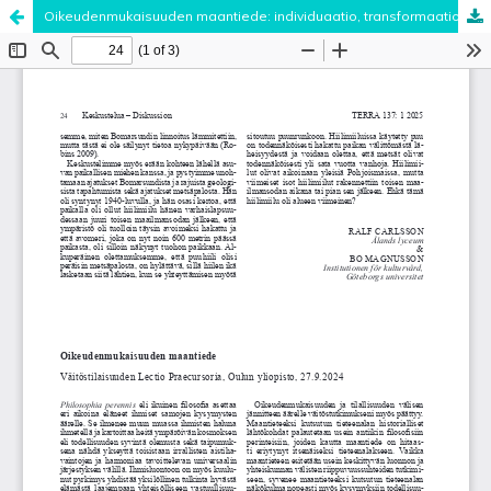
Oikeudenmukaisuuden maantiede: individuaatio, transformaatio ja perustuslaillinen lakimaisema
Palvelua ylläpitää
Tieteellisten seurain valtuuskunta
.