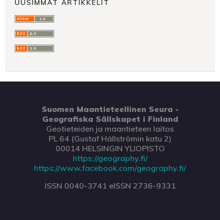
UUSIMMAT ARTIKKELIT
Suomen Maantieteellinen Seura -
Geografiska Sällskapet i Finland
Geotieteiden ja maantieteen laitos
PL 64 (Gustaf Hällströmin katu 2)
00014 HELSINGIN YLIOPISTO
https://geography.fi/
https://www.facebook.com/geography.fi/
ISSN 0040-3741 eISSN 2736-9331