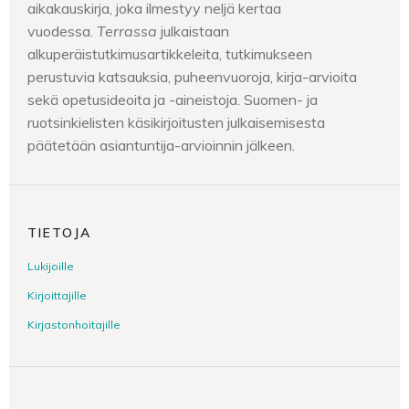
aikakauskirja, joka ilmestyy neljä kertaa
vuodessa.
Terrassa
julkaistaan
alkuperäistutkimusartikkeleita, tutkimukseen
perustuvia katsauksia, puheenvuoroja, kirja-arvioita
sekä opetusideoita ja -aineistoja. Suomen- ja
ruotsinkielisten käsikirjoitusten julkaisemisesta
päätetään asiantuntija-arvioinnin jälkeen.
TIETOJA
Lukijoille
Kirjoittajille
Kirjastonhoitajille