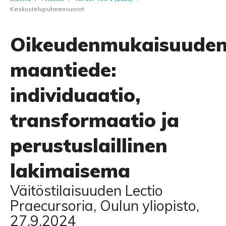
Keskustelupuheenvuorot
Oikeudenmukaisuude
maantiede:
individuaatio,
transformaatio ja
perustuslaillinen
lakimaisema
Väitöstilaisuuden Lectio
Praecursoria, Oulun yliopisto,
27.9.2024