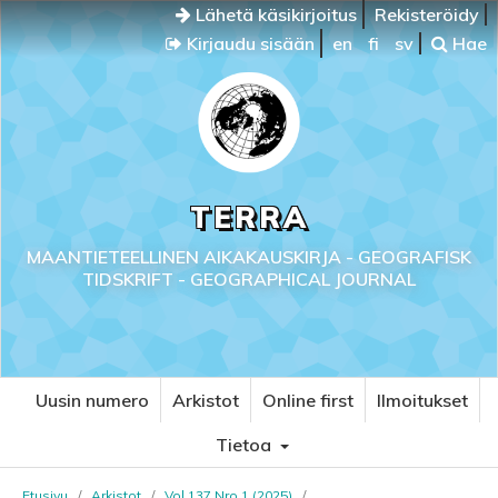
Lähetä käsikirjoitus
Rekisteröidy
Kirjaudu sisään
en
fi
sv
Hae
TERRA
MAANTIETEELLINEN AIKAKAUSKIRJA - GEOGRAFISK
TIDSKRIFT - GEOGRAPHICAL JOURNAL
Uusin numero
Arkistot
Online first
Ilmoitukset
Tietoa
Etusivu
/
Arkistot
/
Vol 137 Nro 1 (2025)
/