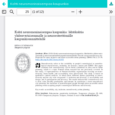
Kohti neuromoninaisempaa kaupunkia
Palvelua ylläpitää
Tieteellisten seurain valtuuskunta
.