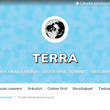
Lähetä käsikirjo
TERRA
NEN AIKAKAUSKIRJA - GEOGRAFISK TIDSKRIFT - GEOGRA
usin numero
Arkistot
Online first
Ilmoitukset
Tieto
 asuminen
/
Keskustelupuheenvuorot