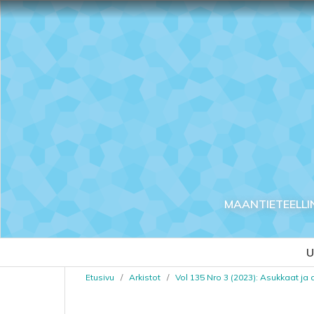
MAANTIETEELLI
U
Etusivu
/
Arkistot
/
Vol 135 Nro 3 (2023): Asukkaat ja