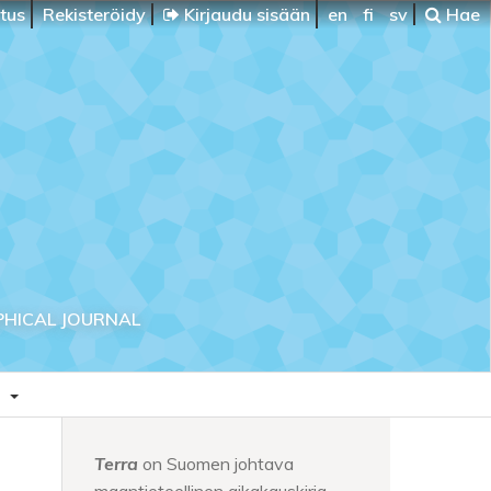
itus
Rekisteröidy
Kirjaudu sisään
en
fi
sv
Hae
PHICAL JOURNAL
a
Terra
on Suomen johtava