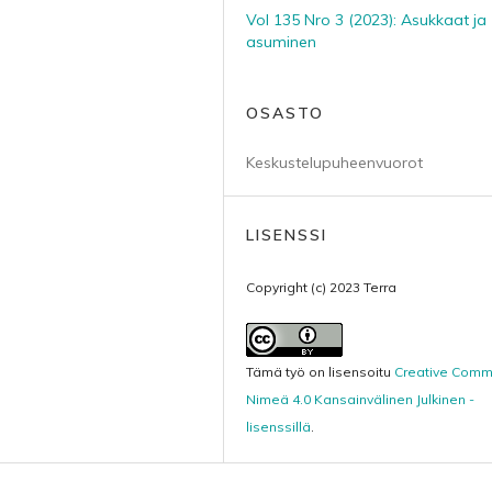
Vol 135 Nro 3 (2023): Asukkaat ja
asuminen
OSASTO
Keskustelupuheenvuorot
LISENSSI
Copyright (c) 2023 Terra
Tämä työ on lisensoitu
Creative Com
Nimeä 4.0 Kansainvälinen Julkinen -
lisenssillä
.