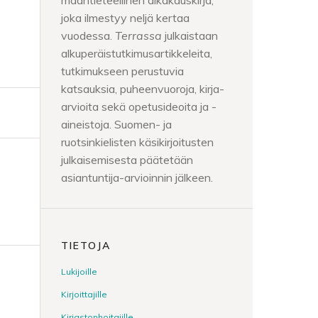
maantieteellinen aikakauskirja,
i
joka ilmestyy neljä kertaa
vuodessa.
Terrassa
julkaistaan
alkuperäistutkimusartikkeleita,
tutkimukseen perustuvia
katsauksia, puheenvuoroja, kirja-
arvioita sekä opetusideoita ja -
aineistoja. Suomen- ja
ruotsinkielisten käsikirjoitusten
julkaisemisesta päätetään
asiantuntija-arvioinnin jälkeen.
TIETOJA
Lukijoille
Kirjoittajille
Kirjastonhoitajille