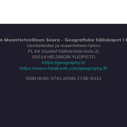
 Maantieteellinen Seura - Geografiska Sällskapet i 
Geotieteiden ja maantieteen laitos
PL 64 (Gustaf Hällströmin katu 2)
00014 HELSINGIN YLIOPISTO
https://geography.fi/
https://www.facebook.com/geography.fi/
ISSN 0040-3741 eISSN 2736-9331