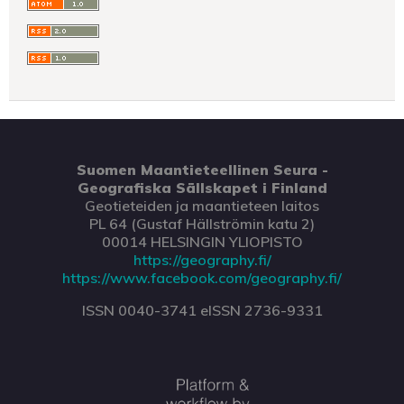
Suomen Maantieteellinen Seura -
Geografiska Sällskapet i Finland
Geotieteiden ja maantieteen laitos
PL 64 (Gustaf Hällströmin katu 2)
00014 HELSINGIN YLIOPISTO
https://geography.fi/
https://www.facebook.com/geography.fi/
ISSN 0040-3741 eISSN 2736-9331