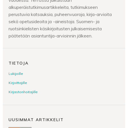
vuodessa.
Terrassa
julkaistaan
alkuperäistutkimusartikkeleita, tutkimukseen
perustuvia katsauksia, puheenvuoroja, kirja-arvioita
sekä opetusideoita ja -aineistoja. Suomen- ja
ruotsinkielisten käsikirjoitusten julkaisemisesta
päätetään asiantuntija-arvioinnin jälkeen.
TIETOJA
Lukijoille
Kirjoittajille
Kirjastonhoitajille
UUSIMMAT ARTIKKELIT