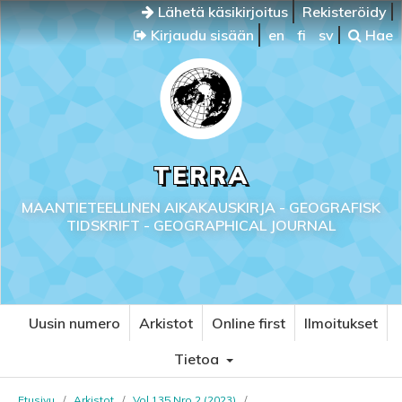
Lähetä käsikirjoitus
Rekisteröidy
Kirjaudu sisään
en
fi
sv
Hae
TERRA
MAANTIETEELLINEN AIKAKAUSKIRJA - GEOGRAFISK
TIDSKRIFT - GEOGRAPHICAL JOURNAL
Uusin numero
Arkistot
Online first
Ilmoitukset
Tietoa
Etusivu
/
Arkistot
/
Vol 135 Nro 2 (2023)
/