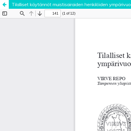
Tilalliset käytännöt muistisairaiden henkilöiden ympärivu