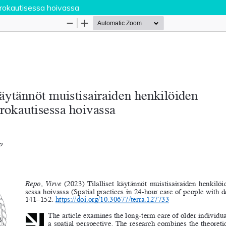
orokautisessa hoivassa
Palvelua ylläpitää
Tieteellisten seurain valtu