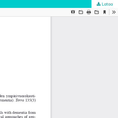
Lataa
uskunta
.