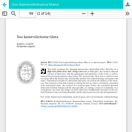
Suo karnevalistisena tilana
Palvelua ylläpitää
Tieteellisten seurain valtuuskunta
.