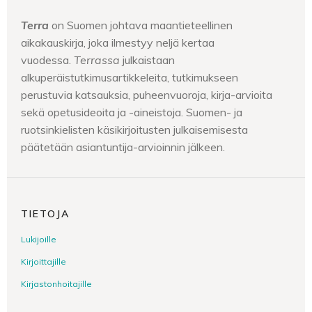
Terra
on Suomen johtava maantieteellinen
aikakauskirja, joka ilmestyy neljä kertaa
vuodessa.
Terrassa
julkaistaan
alkuperäistutkimusartikkeleita, tutkimukseen
perustuvia katsauksia, puheenvuoroja, kirja-arvioita
sekä opetusideoita ja -aineistoja. Suomen- ja
ruotsinkielisten käsikirjoitusten julkaisemisesta
päätetään asiantuntija-arvioinnin jälkeen.
TIETOJA
Lukijoille
Kirjoittajille
Kirjastonhoitajille