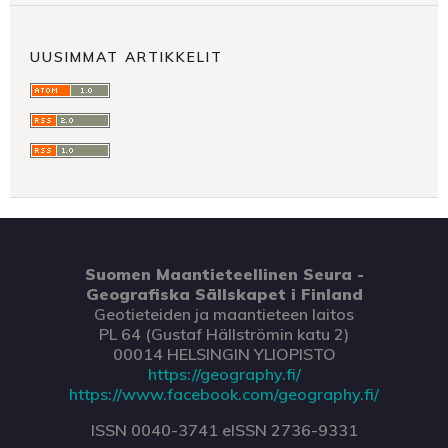
UUSIMMAT ARTIKKELIT
Suomen Maantieteellinen Seura -
Geografiska Sällskapet i Finland
Geotieteiden ja maantieteen laitos
PL 64 (Gustaf Hällströmin katu 2)
00014 HELSINGIN YLIOPISTO
https://geography.fi/
https://www.facebook.com/geography.fi/
ISSN 0040-3741 eISSN 2736-9331