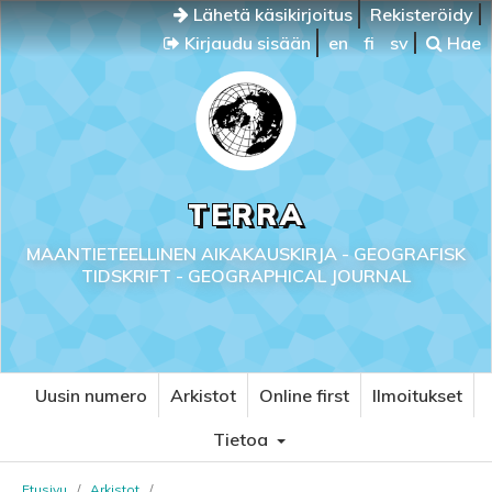
Lähetä käsikirjoitus
Rekisteröidy
Kirjaudu sisään
en
fi
sv
Hae
TERRA
MAANTIETEELLINEN AIKAKAUSKIRJA - GEOGRAFISK
TIDSKRIFT - GEOGRAPHICAL JOURNAL
Uusin numero
Arkistot
Online first
Ilmoitukset
Tietoa
Etusivu
/
Arkistot
/