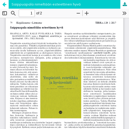
Saippuapala nimeltään esteettinen hyvä
Palvelua ylläpitää
Tieteellisten seurain valtuuskunta
.