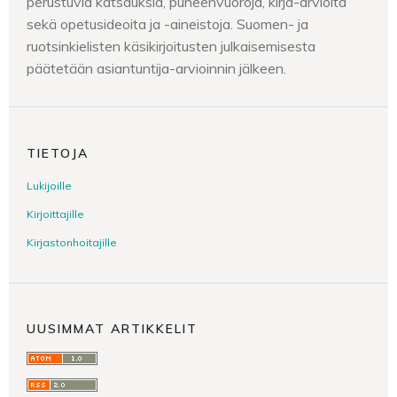
perustuvia katsauksia, puheenvuoroja, kirja-arvioita
sekä opetusideoita ja -aineistoja. Suomen- ja
ruotsinkielisten käsikirjoitusten julkaisemisesta
päätetään asiantuntija-arvioinnin jälkeen.
TIETOJA
Lukijoille
Kirjoittajille
Kirjastonhoitajille
UUSIMMAT ARTIKKELIT