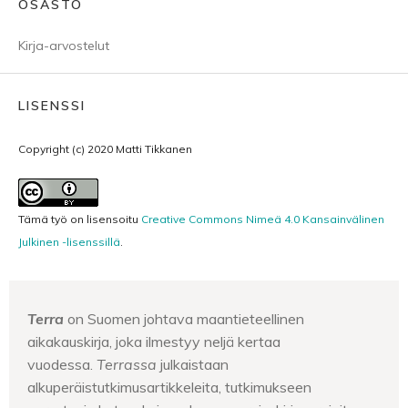
OSASTO
Kirja-arvostelut
LISENSSI
Copyright (c) 2020 Matti Tikkanen
Tämä työ on lisensoitu
Creative Commons Nimeä 4.0 Kansainvälinen
Julkinen -lisenssillä
.
Terra
on Suomen johtava maantieteellinen
aikakauskirja, joka ilmestyy neljä kertaa
vuodessa.
Terrassa
julkaistaan
alkuperäistutkimusartikkeleita, tutkimukseen