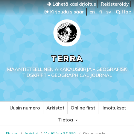
Lähetä käsikirjoitus
Rekisteröidy
Kirjaudu sisään
en
fi
sv
Hae
TERRA
MAANTIETEELLINEN AIKAKAUSKIRJA - GEOGRAFISK
TIDSKRIFT - GEOGRAPHICAL JOURNAL
Uusin numero
Arkistot
Online first
Ilmoitukset
Tietoa
Etusivu
/
Arkistot
/
Vol 92 Nro 3 (1980)
/
Kirja-arvostelut