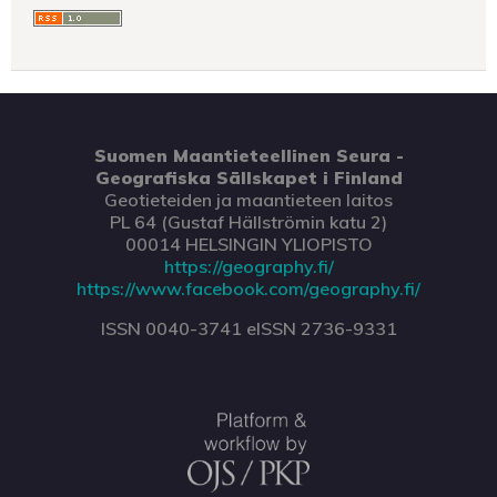
Suomen Maantieteellinen Seura -
Geografiska Sällskapet i Finland
Geotieteiden ja maantieteen laitos
PL 64 (Gustaf Hällströmin katu 2)
00014 HELSINGIN YLIOPISTO
https://geography.fi/
https://www.facebook.com/geography.fi/
ISSN 0040-3741 eISSN 2736-9331