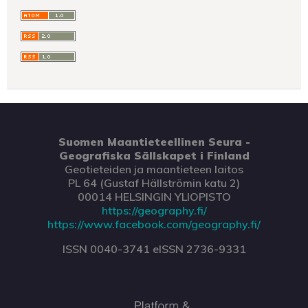
Suomen Maantieteellinen Seura -
Geografiska Sällskapet i Finland
Geotieteiden ja maantieteen laitos
PL 64 (Gustaf Hällströmin katu 2)
00014 HELSINGIN YLIOPISTO
https://geography.fi/
https://www.facebook.com/geography.fi/
ISSN 0040-3741 eISSN 2736-9331