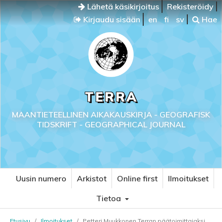
Lähetä käsikirjoitus
Rekisteröidy
Kirjaudu sisään
en
fi
sv
Hae
TERRA
MAANTIETEELLINEN AIKAKAUSKIRJA - GEOGRAFISK
TIDSKRIFT - GEOGRAPHICAL JOURNAL
Uusin numero
Arkistot
Online first
Ilmoitukset
Tietoa
Etusivu
/
Ilmoitukset
/
Petteri Muukkonen Terran päätoimittajaksi