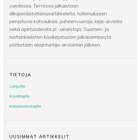
vuodessa.
Terrassa
julkaistaan
alkuperäistutkimusartikkeleita, tutkimukseen
perustuvia katsauksia, puheenvuoroja, kirja-arvioita
sekä opetusideoita ja -aineistoja. Suomen- ja
ruotsinkielisten käsikirjoitusten julkaisemisesta
päätetään asiantuntija-arvioinnin jälkeen.
TIETOJA
Lukijoille
Kirjoittajille
Kirjastonhoitajille
UUSIMMAT ARTIKKELIT